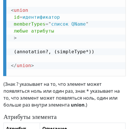
<
union
id
=
идентификатор
memberTypes
=
"
список QName
"
любые
атрибуты
>
 (annotation?, (simpleType*))

</
union
>
(Знак ? указывает на то, что элемент может
появляться ноль или один раз, знак * указывает на
то, что элемент может появляться ноль, один или
больше раз внутри элемента
union
.)
Атрибуты элемента
Атрибут
Описание