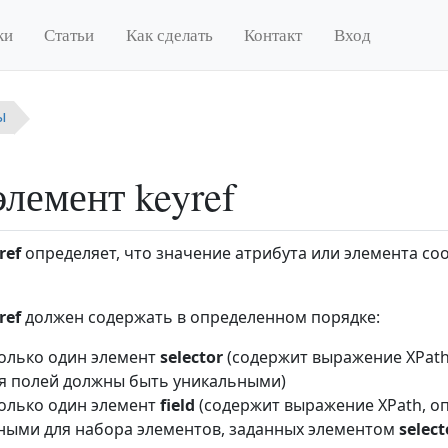
ки
Статьи
Как сделать
Контакт
Вход
ы
лемент keyref
ref
определяет, что значение атрибута или элемента соо
ref
должен содержать в определенном порядке:
только один элемент
selector
(содержит выражение XPath
я полей должны быть уникальными)
только один элемент
field
(содержит выражение XPath, о
ными для набора элементов, заданных элементом
select