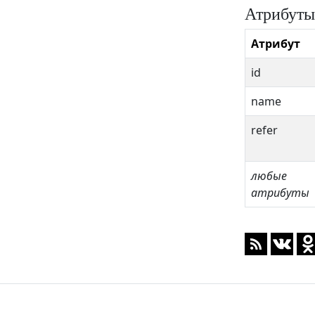
Атрибуты
Атрибут
id
name
refer
любые
атрибуты