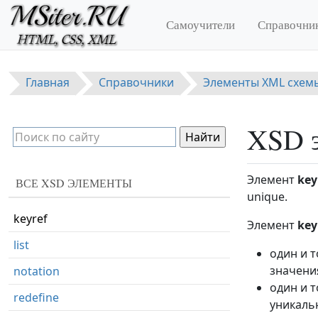
Перейти к основному содержанию
documentation
Самоучители
Справочни
element
extension
Главная
Справочники
Элементы XML схем
field
group
XSD э
import
include
Элемент
key
ВСЕ XSD ЭЛЕМЕНТЫ
key
unique.
keyref
Элемент
key
list
один и 
значени
notation
один и 
redefine
уникаль