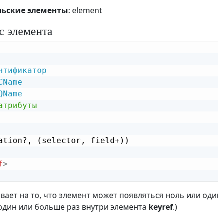
льские элементы
: element
с элемента
нтификатор
CName
QName
атрибуты
ation?, (selector, field+))

f
>
ывает на то, что элемент может появляться ноль или один
один или больше раз внутри элемента
keyref
.)