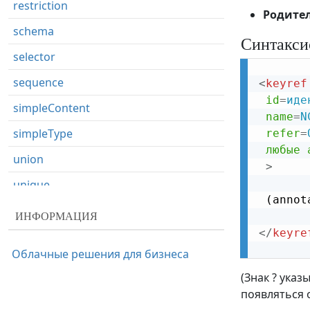
restriction
Родите
schema
Синтакси
selector
sequence
<
keyref
id
=
иде
simpleContent
name
=
N
simpleType
refer
=
любые
union
>
unique
 (annot
ИНФОРМАЦИЯ
</
keyre
Облачные решения для бизнеса
(Знак ? указ
появляться 