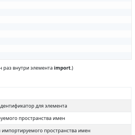
ин раз внутри элемента
import
.)
идентификатор для элемента
руемого пространства имен
я импортируемого пространства имен