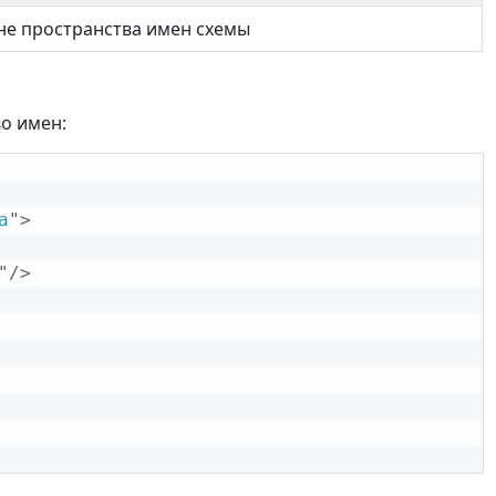
не пространства имен схемы
о имен:
a
"
>
"
/>