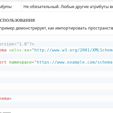
ибуты
Не обязательный. Любые другие атрибуты в
спользования
ример демонстрирует, как импортировать пространств
ersion="1.0"?>
ema
xmlns:
xs
=
"
http://www.w3.org/2001/XMLSchem
ort
namespace
=
"
https://www.example.com/schema
hema
>