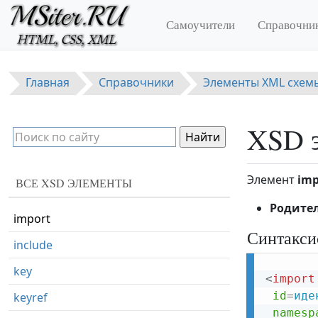
Перейти к основному содержанию
choice
Самоучители
Справочни
complexContent
complexType
Главная
Справочники
Элементы XML схем
documentation
element
XSD э
extension
field
Элемент
imp
ВСЕ XSD ЭЛЕМЕНТЫ
group
Родите
import
Синтакси
include
key
<
import
id
=
иде
keyref
namesp