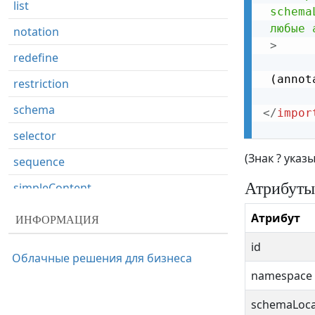
list
schema
любые
notation
>
redefine
 (annot
restriction
schema
</
impor
selector
(Знак ? ука
sequence
Атрибуты
simpleContent
simpleType
Атрибут
ИНФОРМАЦИЯ
union
id
Облачные решения для бизнеса
unique
namespace
schemaLoca