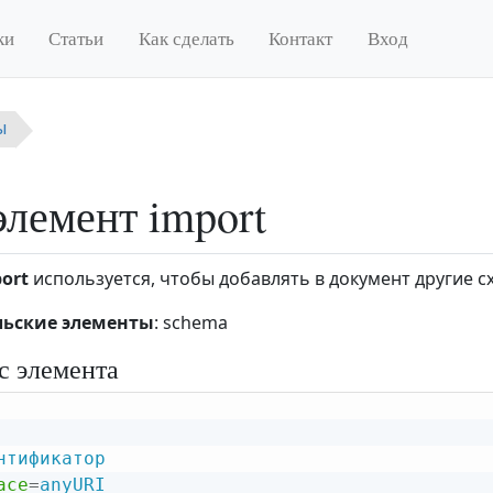
ки
Статьи
Как сделать
Контакт
Вход
ы
лемент import
ort
используется, чтобы добавлять в документ другие 
льские элементы
: schema
с элемента
нтификатор
ace
=
anyURI