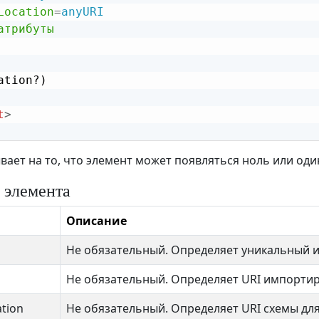
Location
=
anyURI
атрибуты
ation?)

t
>
зывает на то, что элемент может появляться ноль или од
 элемента
Описание
Не обязательный. Определяет уникальный 
Не обязательный. Определяет URI импорти
tion
Не обязательный. Определяет URI схемы дл