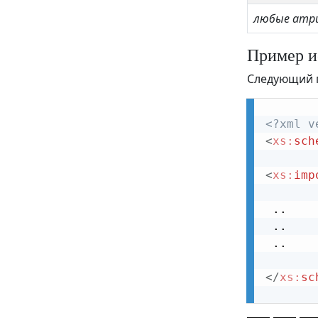
любые атр
Пример и
Следующий п
<?xml v
<
xs:
sch
<
xs:
imp
 ..

 ..

 ..

</
xs:
sc