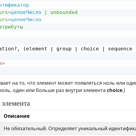
нтификатор
urs
=
целоеЧисло
|
unbounded
urs
=
целоеЧисло
атрибуты
ation?, (element | group | choice | sequence |
e
>
ывает на то, что элемент может появляться ноль или один
ноль, один или больше раз внутри элемента
choice
.)
 элемента
Описание
Не обязательный. Определяет уникальный идентифика