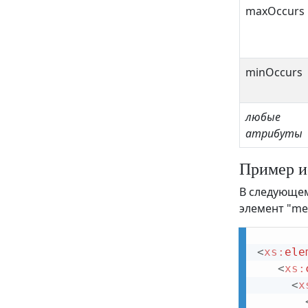
include
maxOccurs
key
keyref
minOccurs
list
notation
любые
redefine
атрибуты
restriction
Пример и
schema
В следующем
selector
элемент "me
sequence
<
xs:
ele
simpleContent
<
xs:
simpleType
<
x