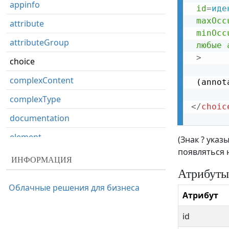
appinfo
id
=
иде
maxOcc
attribute
minOcc
attributeGroup
любые
>
choice
complexContent
 (annot
complexType
</
choic
documentation
element
(Знак ? указ
появляться 
extension
ИНФОРМАЦИЯ
Атрибуты
field
Облачные решения для бизнеса
group
Атрибут
import
id