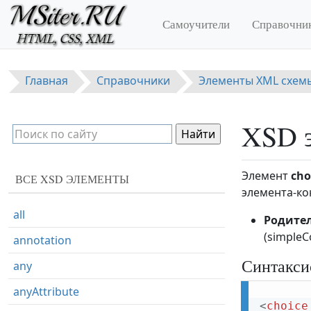
Перейти к основному содержанию
Самоучители
Справочни
Главная
Справочники
Элементы XML схем
XSD э
Элемент
cho
ВСЕ XSD ЭЛЕМЕНТЫ
элемента-ко
all
Родите
(simpleC
annotation
Синтакси
any
anyAttribute
<
choice