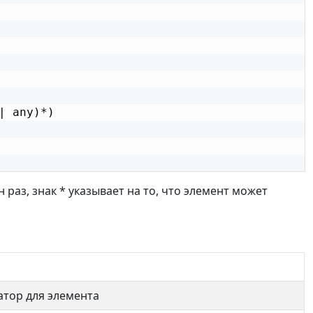
 any)*)

 раз, знак * указывает на то, что элемент может
тор для элемента