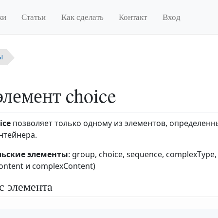
ки
Статьи
Как сделать
Контакт
Вход
ы
лемент choice
ice
позволяет только одному из элементов, определенны
нтейнера.
льские элементы
: group, choice, sequence, complexType,
ontent и complexContent)
с элемента