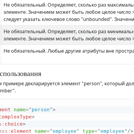
Не обязательный. Определяет, сколько раз максимал
элементе. Значением может быть любое целое число >=
следует указать ключевое слово "unbounded". Значен
Не обязательный. Определяет, сколько раз минималь
элементе. Значением может быть любое целое число >
Не обязательный. Любые другие атрибуты вне простр
спользования
 примере декларируется элемент "person", который дол
mber".
ment
name
=
"
person
"
>
complexType
>
s:
choice
>
<
xs:
element
name
=
"
employee
"
type
=
"
employee
"
/>