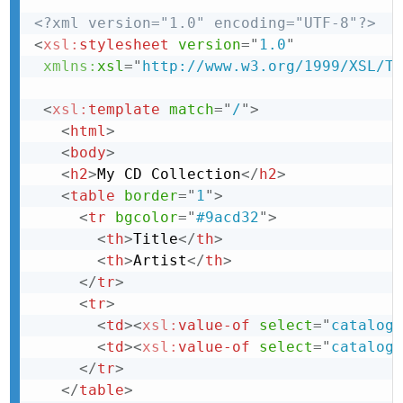
<?xml version="1.0" encoding="UTF-8"?>
<
xsl:
stylesheet
version
=
"
1.0
"
xmlns:
xsl
=
"
http://www.w3.org/1999/XSL/Tr
<
xsl:
template
match
=
"
/
"
>
<
html
>
<
body
>
<
h2
>
My CD Collection
</
h2
>
<
table
border
=
"
1
"
>
<
tr
bgcolor
=
"
#9acd32
"
>
<
th
>
Title
</
th
>
<
th
>
Artist
</
th
>
</
tr
>
<
tr
>
<
td
>
<
xsl:
value-of
select
=
"
catalog/
<
td
>
<
xsl:
value-of
select
=
"
catalog/
</
tr
>
</
table
>