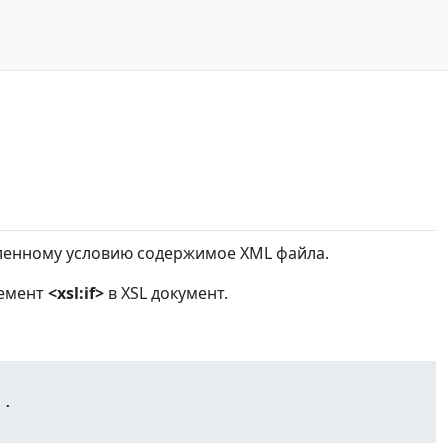
еленному условию содержимое XML файла.
лемент
<xsl:if>
в XSL документ.
..