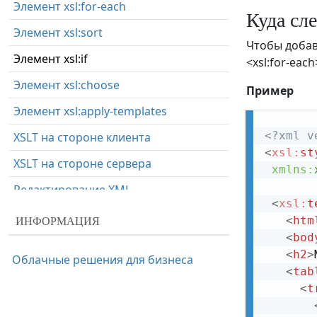
Элемент xsl:for-each
Куда сле
Элемент xsl:sort
Чтобы добав
Элемент xsl:if
<xsl:for-each
Элемент xsl:choose
Пример
Элемент xsl:apply-templates
<?xml v
XSLT на стороне клиента
<
xsl:
st
XSLT на стороне сервера
xmlns:
Редактирование XML
<
xsl:
t
ИНФОРМАЦИЯ
<
htm
<
bod
<
h2
>
Облачные решения для бизнеса
<
tab
<
t