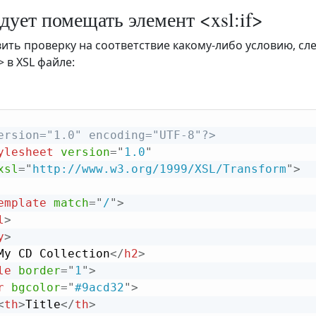
дует помещать элемент <xsl:if>
ить проверку на соответствие какому-либо условию, сл
> в XSL файле:
ersion="1.0" encoding="UTF-8"?>
ylesheet
version
=
"
1.0
"
xsl
=
"
http://www.w3.org/1999/XSL/Transform
"
>
emplate
match
=
"
/
"
>
l
>
y
>
My CD Collection
</
h2
>
le
border
=
"
1
"
>
r
bgcolor
=
"
#9acd32
"
>
<
th
>
Title
</
th
>