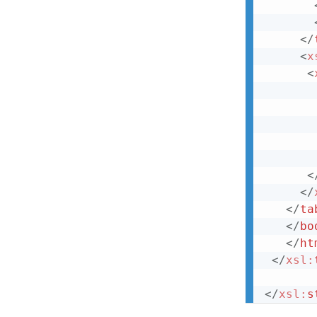
</
<
x
<
<
</
</
ta
</
bo
</
ht
</
xsl:
</
xsl:
s