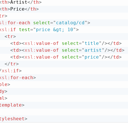
<
th
>
Artist
</
th
>
<
th
>
Price
</
th
>
tr
>
sl:
for-each
select
=
"
catalog/cd
"
>
xsl:
if
test
=
"
price &gt; 10
"
>
<
tr
>
<
td
>
<
xsl:
value-of
select
=
"
title
"
/>
</
td
>
<
td
>
<
xsl:
value-of
select
=
"
artist
"
/>
</
td
>
<
td
>
<
xsl:
value-of
select
=
"
price
"
/>
</
td
>
</
tr
>
/
xsl:
if
>
xsl:
for-each
>
ble
>
dy
>
ml
>
template
>
tylesheet
>