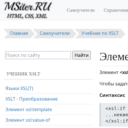
Перейти к основному содержанию
Самоучители
Справочни
Главная
Самоучители
Учебник по XSLT
Элеме
Элемент
<xsl
УЧЕБНИК XSLT
Чтобы задат
Языки XSL(T)
Синтаксис
XSLT - Преобразование
<xsl:if
Элемент xsl:template
...неки
Элемент xsl:value-of
</xsl:i