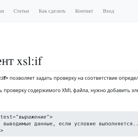
ки
Статьи
Как сделать
Контакт
Вход
нт xsl:if
:if>
позволяет задать проверку на соответствие опред
ь проверку содержимого XML файла, нужно добавить э
 test="
выражение
">
е выводимые данные, если условие выполняется.
f>