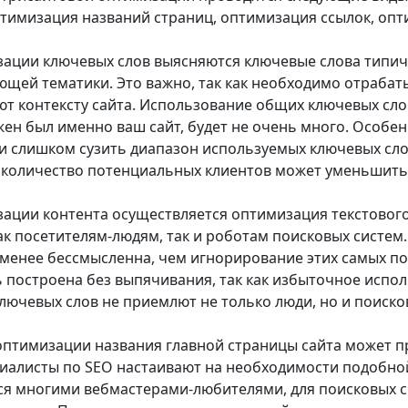
птимизация названий страниц, оптимизация ссылок, опт
ации ключевых слов выясняются ключевые слова типичн
ющей тематики. Это важно, так как необходимо отрабат
ют контексту сайта. Использование общих ключевых сло
ужен был именно ваш сайт, будет не очень много. Особе
и слишком сузить диапазон используемых ключевых сл
 количество потенциальных клиентов может уменьшитьс
ации контента осуществляется оптимизация текстового
ак посетителям-людям, так и роботам поисковых систем
 менее бессмысленна, чем игнорирование этих самых по
 построена без выпячивания, так как избыточное испол
ключевых слов не приемлют не только люди, но и поиско
оптимизации названия главной страницы сайта может пр
иалисты по SEO настаивают на необходимости подобной
я многими вебмастерами-любителями, для поисковых с