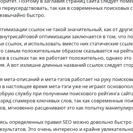
оритет. Поэтому в заглавия страниц сайта следует пом
я переусердствовать, так как в современных поисковых
езвычайно быстро.
птимизации ссылок не такой значительный, как от других
внутрисайтовой оптимизации заключается в том, что 
х ссылок, и использовать вместо них статические ссылк
то самым положительным образом сказывается на рейти
ов в ссылках так же работает положительно, однако это
я. А вот излишне длинных названий ссылок следует сто
 мета-описаний и мета-тэгов работает на руку поисков
тя в настоящее время мета-тэги уже не играют основоп
обрую службу при получении поискового рейтинга сайта
азряд спамеров ключевых слов, так как современные по
ов, мгновенно расценивают это как попытку манипулир
сь определенных правил SEO можно довольно быстро в
езультатов. Это очень интересно и крайне увлекательно.