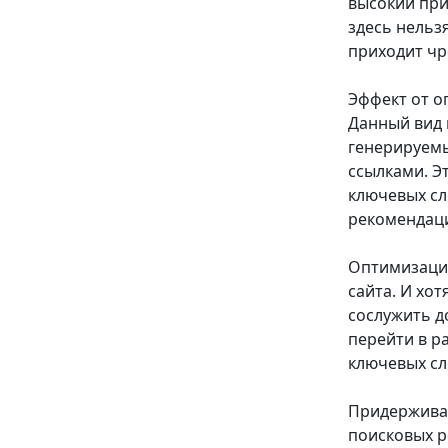
высокий при
здесь нельз
приходит чр
Эффект от о
Данный вид 
генерируемы
ссылками. Э
ключевых сл
рекомендаци
Оптимизация
сайта. И хо
сослужить д
перейти в р
ключевых сл
Придерживая
поисковых р