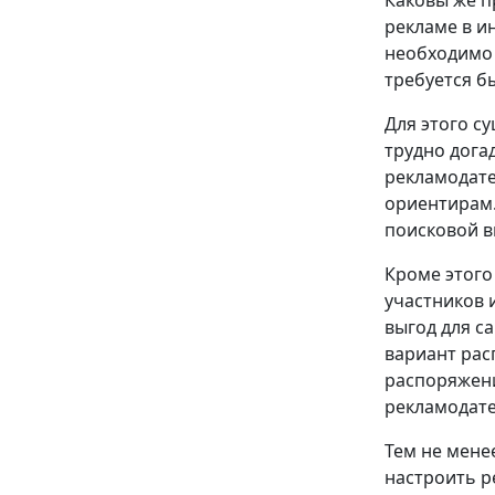
Каковы же п
рекламе в и
необходимо 
требуется б
Для этого с
трудно дога
рекламодате
ориентирам.
поисковой в
Кроме этого
участников 
выгод для с
вариант рас
распоряжени
рекламодате
Тем не мене
настроить р