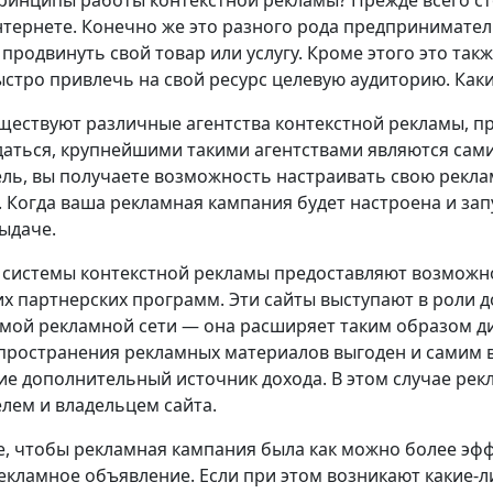
ринципы работы контекстной рекламы? Прежде всего ст
нтернете. Конечно же это разного рода предпринимател
продвинуть свой товар или услугу. Кроме этого это такж
ыстро привлечь на свой ресурс целевую аудиторию. Как
уществуют различные агентства контекстной рекламы, пр
даться, крупнейшими такими агентствами являются сами
ль, вы получаете возможность настраивать свою рек
 Когда ваша рекламная кампания будет настроена и за
ыдаче.
 системы контекстной рекламы предоставляют возможн
их партнерских программ. Эти сайты выступают в роли
амой рекламной сети — она расширяет таким образом 
пространения рекламных материалов выгоден и самим вл
е дополнительный источник дохода. В этом случае рек
лем и владельцем сайта.
е, чтобы рекламная кампания была как можно более эф
екламное объявление. Если при этом возникают какие-ли