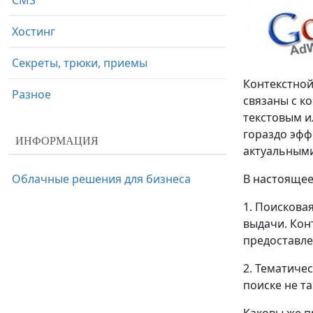
CMS
Хостинг
Секреты, трюки, приемы
Контекстной
Разное
связаны с к
текстовым и
гораздо эфф
ИНФОРМАЦИЯ
актуальными
Облачные решения для бизнеса
В настоящее
1. Поискова
выдачи. Кон
предоставле
2. Тематиче
поиске не т