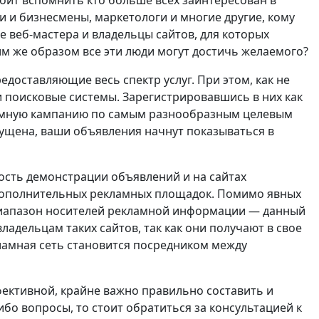
оит вспомнить кто больше всех заинтересован в
и и бизнесмены, маркетологи и многие другие, кому
е веб-мастера и владельцы сайтов, для которых
им же образом все эти люди могут достичь желаемого?
едоставляющие весь спектр услуг. При этом, как не
 поисковые системы. Зарегистрировавшись в них как
ламную кампанию по самым разнообразным целевым
пущена, ваши объявления начнут показываться в
ость демонстрации объявлений и на сайтах
 дополнительных рекламных площадок. Помимо явных
диапазон носителей рекламной информации — данный
адельцам таких сайтов, так как они получают в свое
ламная сеть становится посредником между
фективной, крайне важно правильно составить и
бо вопросы, то стоит обратиться за консультацией к