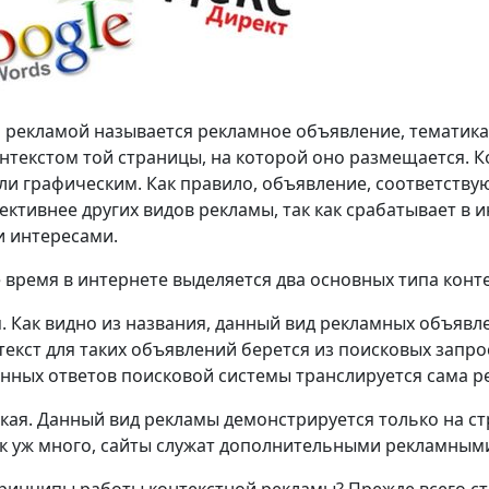
 рекламой называется рекламное объявление, тематика
онтекстом той страницы, на которой оно размещается.
ли графическим. Как правило, объявление, соответств
ективнее других видов рекламы, так как срабатывает в и
 интересами.
 время в интернете выделяется два основных типа конт
я. Как видно из названия, данный вид рекламных объявл
текст для таких объявлений берется из поисковых запро
нных ответов поисковой системы транслируется сама р
ская. Данный вид рекламы демонстрируется только на стр
ак уж много, сайты служат дополнительными рекламны