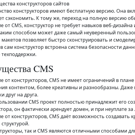
ества конструкторов сайтов
ство конструкторов имеют бесплатную версию. Она вк
ет сэкономить. К тому же, переход на полную версию об
е от CMS, конструктор не требует навыков веб-дизайна 
таким способом может даже самый неуверенный пользо
 макетов позволяет быстро сконструировать и смоделир
в сам конструктор встроена система безопасности данн
 техподдержки.
ущества CMS
ие от конструкторов, CMS не имеет ограничений в план
ния контентом, более креативны и разнообразны. Даже 
и друг на друга.
ользовании CMS проект полностью принадлежит его созд
ктора, он фактически арендует домен, и при неуплате з
ие от конструкторов, CMS даёт возможность создавать 
 структурой.
структоры, так и CMS являются отличными способами д