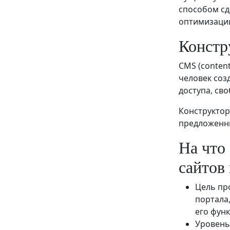
способом сд
оптимизации
Констр
CMS (conten
человек соз
доступа, св
Конструктор
предложенны
На что
сайтов
Цель пр
портала
его фун
Уровень