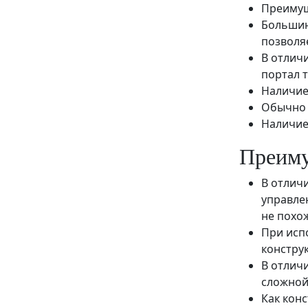
Преимущ
Большин
позволя
В отличи
портал 
Наличие
Обычно 
Наличие
Преим
В отлич
управле
не похож
При исп
констру
В отлич
сложной
Как кон