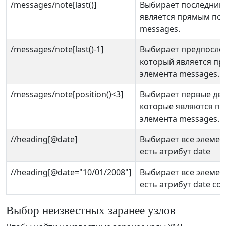
/messages/note[last()]
Выбирает последний 
является прямым по
messages.
/messages/note[last()-1]
Выбирает предпослед
который является п
элемента messages.
/messages/note[position()<3]
Выбирает первые два
которые являются п
элемента messages.
//heading[@date]
Выбирает все элемент
есть атрибут date
//heading[@date="10/01/2008"]
Выбирает все элемент
есть атрибут date со
Выбор неизвестных заранее узлов