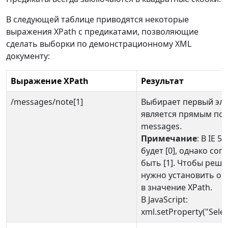
В следующей таблице приводятся некоторые
выражения XPath с предикатами, позволяющие
сделать выборки по демонстрационному XML
документу:
Выражение XPath
Результат
/messages/note[1]
Выбирает первый эле
является прямым по
messages.
Примечание
: В IE 5
будет [0], однако со
быть [1]. Чтобы решит
нужно установить оп
в значение XPath.
В JavaScript:
xml.setProperty("Sele