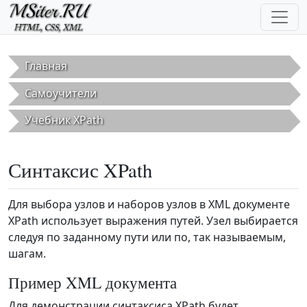
Перейти к основному содержанию
Главная
Самоучители
Учебник XPath
Синтаксис XPath
Для выбора узлов и наборов узлов в XML документе
XPath использует выражения путей. Узел выбирается
следуя по заданному пути или по, так называемым,
шагам.
Пример XML документа
Для демонстрации синтаксиса XPath будет