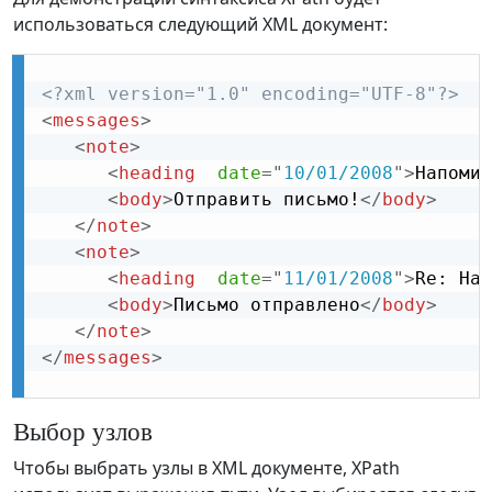
использоваться следующий XML документ:
<?xml version="1.0" encoding="UTF-8"?>
<
messages
>
<
note
>
<
heading
date
=
"
10/01/2008
"
>
Напомин
<
body
>
Отправить письмо!
</
body
>
</
note
>
<
note
>
<
heading
date
=
"
11/01/2008
"
>
Re: Нап
<
body
>
Письмо отправлено
</
body
>
</
note
>
</
messages
>
Выбор узлов
Чтобы выбрать узлы в XML документе, XPath