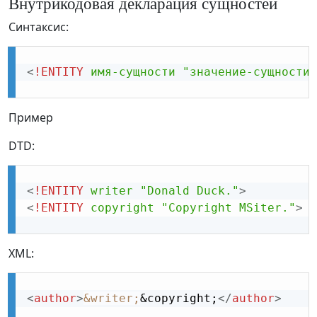
Внутрикодовая декларация сущностей
Синтаксис:
<
!ENTITY
имя-сущности
"значение-сущности"
Пример
DTD:
<
!ENTITY
writer
"Donald
Duck."
>
<
!ENTITY
copyright
"Copyright
MSiter."
>
XML:
<
author
>
&writer;
&copyright;
</
author
>