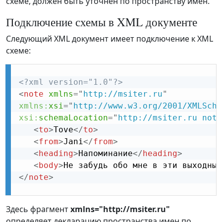
схеме, должен быть уточнен по пространству имен.
Подключение схемы в XML документе
Следующий XML документ имеет подключение к XML
схеме:
<?xml version="1.0"?>
<
note
xmlns
=
"
http://msiter.ru
"
xmlns:
xsi
=
"
http://www.w3.org/2001/XMLSche
xsi:
schemaLocation
=
"
http://msiter.ru note
<
to
>
Tove
</
to
>
<
from
>
Jani
</
from
>
<
heading
>
Напоминание
</
heading
>
<
body
>
Не забудь обо мне в эти выходные
</
note
>
Здесь фрагмент
xmlns="http://msiter.ru"
определяет декларацию пространства имен по