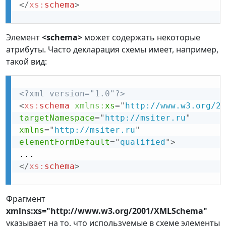
</
xs:
schema
>
Элемент
<schema>
может содержать некоторые
атрибуты. Часто декларация схемы имеет, например,
такой вид:
<?xml version="1.0"?>
<
xs:
schema
xmlns:
xs
=
"
http://www.w3.org/20
targetNamespace
=
"
http://msiter.ru
"
xmlns
=
"
http://msiter.ru
"
elementFormDefault
=
"
qualified
"
>
</
xs:
schema
>
Фрагмент
xmlns:xs="http://www.w3.org/2001/XMLSchema"
указывает на то, что используемые в схеме элементы