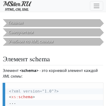
Перейти к основному содержанию
Главная
Самоучители
Учебник по XML схемам
Элемент schema
Элемент
<schema>
- это корневой элемент каждой
XML схемы
:
<?xml version="1.0"?>
<
xs:
schema
>