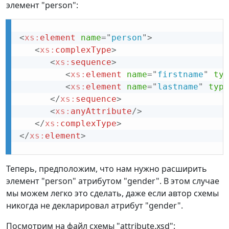
элемент "person":
<
xs:
element
name
=
"
person
"
>
<
xs:
complexType
>
<
xs:
sequence
>
<
xs:
element
name
=
"
firstname
"
typ
<
xs:
element
name
=
"
lastname
"
type
</
xs:
sequence
>
<
xs:
anyAttribute
/>
</
xs:
complexType
>
</
xs:
element
>
Теперь, предположим, что нам нужно расширить
элемент "person" атрибутом "gender". В этом случае
мы можем легко это сделать, даже если автор схемы
никогда не декларировал атрибут "gender".
Посмотрим на файл схемы "attribute.xsd":