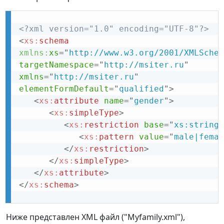
<?xml version="1.0" encoding="UTF-8"?>
<
xs:
schema
xmlns:
xs
=
"
http://www.w3.org/2001/XMLSchem
targetNamespace
=
"
http://msiter.ru
"
xmlns
=
"
http://msiter.ru
"
elementFormDefault
=
"
qualified
"
>
<
xs:
attribute
name
=
"
gender
"
>
<
xs:
simpleType
>
<
xs:
restriction
base
=
"
xs:string
"
<
xs:
pattern
value
=
"
male|femal
</
xs:
restriction
>
</
xs:
simpleType
>
</
xs:
attribute
>
</
xs:
schema
>
Ниже представлен XML файл ("Myfamily.xml"),