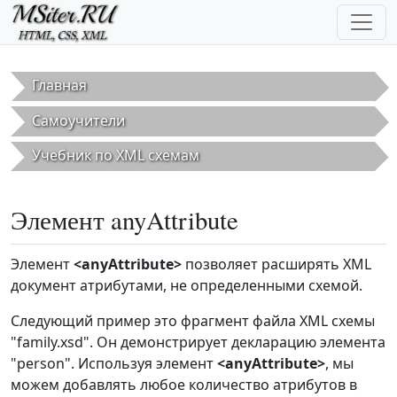
Перейти к основному содержанию
Главная
Самоучители
Учебник по XML схемам
Элемент anyAttribute
Элемент
<anyAttribute>
позволяет расширять XML
документ атрибутами, не определенными схемой.
Следующий пример это фрагмент файла XML схемы
"family.xsd". Он демонстрирует декларацию элемента
"person". Используя элемент
<anyAttribute>
, мы
можем добавлять любое количество атрибутов в