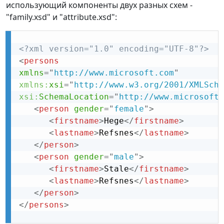
использующий компоненты двух разных схем -
"family.xsd" и "attribute.xsd":
<?xml version="1.0" encoding="UTF-8"?>
<
persons
xmlns
=
"
http://www.microsoft.com
"
xmlns:
xsi
=
"
http://www.w3.org/2001/XMLSche
xsi:
SchemaLocation
=
"
http://www.microsoft.
<
person
gender
=
"
female
"
>
<
firstname
>
Hege
</
firstname
>
<
lastname
>
Refsnes
</
lastname
>
</
person
>
<
person
gender
=
"
male
"
>
<
firstname
>
Stale
</
firstname
>
<
lastname
>
Refsnes
</
lastname
>
</
person
>
</
persons
>