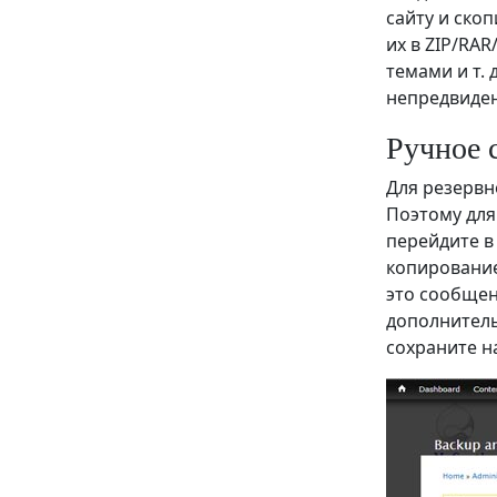
сайту и ско
их в ZIP/RAR
темами и т. 
непредвиден
Ручное 
Для резервн
Поэтому для
перейдите в 
копирование
это сообщен
дополнитель
сохраните н