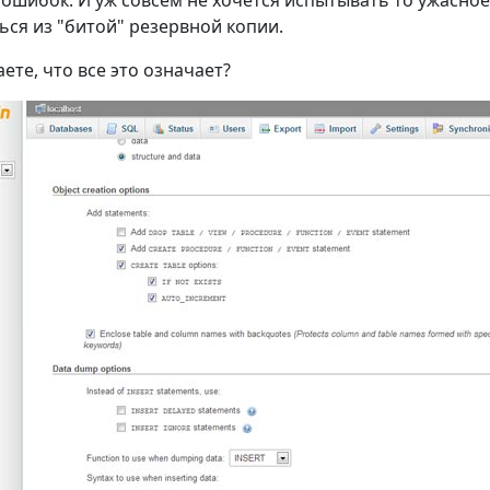
 ошибок. И уж совсем не хочется испытывать то ужасно
ься из "битой" резервной копии.
ете, что все это означает?