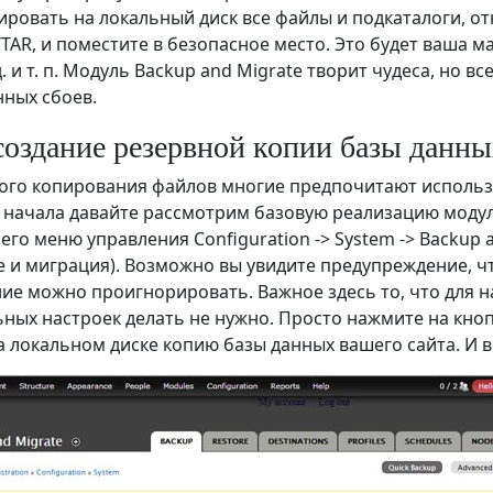
пировать на локальный диск все файлы и подкаталоги, от
/TAR, и поместите в безопасное место. Это будет ваша 
д. и т. п. Модуль Backup and Migrate творит чудеса, но 
ных сбоев.
создание резервной копии базы данны
ого копирования файлов многие предпочитают использо
 начала давайте рассмотрим базовую реализацию модуля
его меню управления Configuration -> System -> Backup 
 и миграция). Возможно вы увидите предупреждение, что
ие можно проигнорировать. Важное здесь то, что для 
ных настроек делать не нужно. Просто нажмите на кноп
а локальном диске копию базы данных вашего сайта. И в