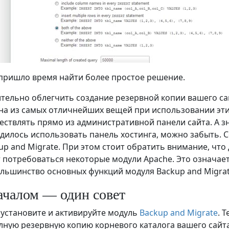
о пришло время найти более простое решение.
тельно облегчить создание резервной копии вашего сай
на из самых отличнейших вещей при использовании эти
ствлять прямо из административной панели сайта. А зна
дилось использовать панель хостинга, можно забыть. 
up and
Migrate. При этом стоит обратить внимание, чт
т потребоваться некоторые модули Apache. Это означает,
ольшинство основных функций модуля Backup and Migrate
ачалом — один совет
 установите и активируйте модуль
Backup and Migrate
. 
лную резервную копию корневого каталога вашего сайта