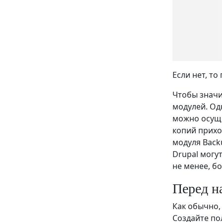
Если нет, т
Чтобы значи
модулей. Од
можно осуще
копий прихо
модуля Back
Drupal могу
не менее, б
Перед н
Как обычно,
Создайте по