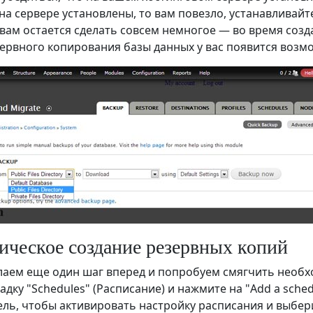
на сервере установлены, то вам повезло, устанавливай
 вам остается сделать совсем немногое — во время соз
ервного копирования базы данных у вас появится возм
ическое создание резервных копий
лаем еще один шаг вперед и попробуем смягчить необх
адку "Schedules" (Расписание) и нажмите на "Add a sche
ль, чтобы активировать настройку расписания и выбер