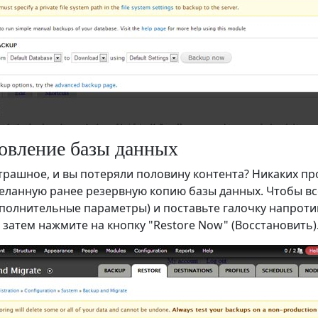
овление базы данных
трашное, и вы потеряли половину контента? Никаких про
деланную ранее резервную копию базы данных. Чтобы вс
ополнительные параметры) и поставьте галочку напротив 
 затем нажмите на кнопку "Restore Now" (Восстановить).