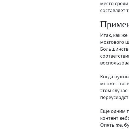
место среди
составляет 
Примен
Итак, как ж
мозгового ш
Большинство
соответстви
воспользова
Когда нужны
множество в
этом случае
переусердст
Еще одним п
контент веб
Опять же, б