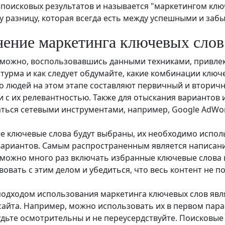
 поисковых результатов и называется "маркетингом клю
ту разницу, которая всегда есть между успешными и заб
ение маркетинга ключевых слов
е можно, воспользовавшись данными техниками, привлек
турма и как следует обдумайте, какие комбинации ключе
 людей на этом этапе составляют первичный и вторичн
и с их релевантностью. Также для отыскания вариантов 
ться сетевыми инструментами, например, Google AdWo
е ключевые слова будут выбраны, их необходимо исполь
ариантов. Самым распространенным является написание 
 можно много раз включать избранные ключевые слова в
вовать с этим делом и убедиться, что весь контент не 
одходом использования маркетинга ключевых слов являе
сайта. Например, можно использовать их в первом параг
удьте осмотрительны и не переусердствуйте. Поисковые