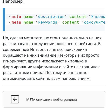
Например,
<
meta
name
=
"
description
"
content
=
"
Учебные
<
meta
name
=
"
keywords
"
content
=
"
самоучител
Но, сделав мета-теги, не стоит очень сильно на них
рассчитывать в получении поискового рейтинга. В
современном Интернете не все поисковики
обращают на них внимание. Некоторые их просто
игнорируют, другие используют их только в
формировании информации о сайте на странице с
результатами поиска. Поэтому очень важно
оптимизировать сайт по всем направлениям.
META описание веб-страницы