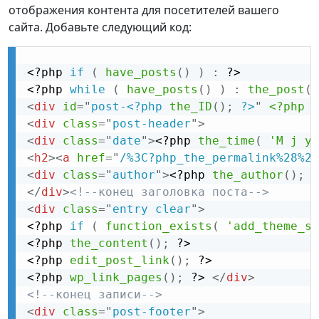
отображения контента для посетителей вашего
сайта. Добавьте следующий код:
<?php
if
(
have_posts
(
)
)
:
?>
<?php
while
(
have_posts
(
)
)
:
the_post
(
)
<
div
id
=
"
post-
<?php
the_ID
(
)
;
?>
"
<?php
p
<
div
class
=
"
post-header
"
>
<
div
class
=
"
date
"
>
<?php
the_time
(
'M j y'
<
h2
>
<
a
href
=
"
/%3C?php_the_permalink%28%29
<
div
class
=
"
author
"
>
<?php
the_author
(
)
;
?
</
div
>
<!--конец заголовка поста-->
<
div
class
=
"
entry clear
"
>
<?php
if
(
function_exists
(
'add_theme_su
<?php
the_content
(
)
;
?>
<?php
edit_post_link
(
)
;
?>
<?php
wp_link_pages
(
)
;
?>
</
div
>
<!--конец записи-->
<
div
class
=
"
post-footer
"
>