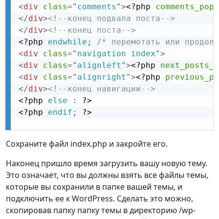
<
div
class
=
"
comments
"
>
<?php
comments_popu
</
div
>
<!--конец подвала поста-->
</
div
>
<!--конец поста-->
<?php
endwhile
;
/* перемотать или продолж
<
div
class
=
"
navigation index
"
>
<
div
class
=
"
alignleft
"
>
<?php
next_posts_l
<
div
class
=
"
alignright
"
>
<?php
previous_po
</
div
>
<!--конец навигации-->
<?php
else
:
?>
<?php
endif
;
?>
Сохраните файл index.php и закройте его.
Наконец пришло время загрузить вашу новую тему.
Это означает, что вы должны взять все файлы темы,
которые вы сохранили в папке вашей темы, и
подключить ее к WordPress. Сделать это можно,
скопировав папку папку темы в директорию /wp-