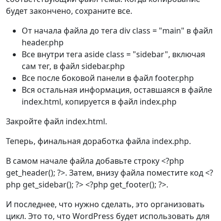
будет закончено, сохраните все.
От начала файла до тега div class = "main" в файл
header.php
Все внутри тега aside class = "sidebar", включая
сам тег, в файл sidebar.php
Все после боковой панели в файл footer.php
Вся остальная информация, оставшаяся в файле
index.html, копируется в файл index.php
Закройте файл index.html.
Теперь, финальная доработка файла index.php.
В самом начале файла добавьте строку <?php
get_header(); ?>. Затем, внизу файла поместите код <?
php get_sidebar(); ?> <?php get_footer(); ?>.
И последнее, что нужно сделать, это организовать
цикл. Это то, что WordPress будет использовать для