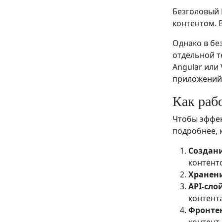
Безголовый 
контентом. 
Однако в бе
отдельной т
Angular или
приложений
Как раб
Чтобы эффе
подробнее, 
Создани
контенто
Хранени
API-сло
контент
Фронте
контент