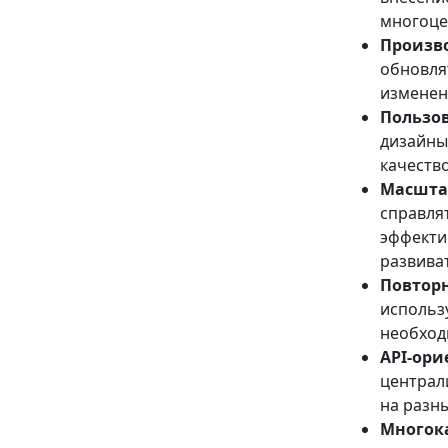
многоце
Произв
обновля
изменен
Пользов
дизайны
качеств
Масшта
справля
эффекти
развива
Повторн
использ
необход
API-ор
централи
на разн
Многока