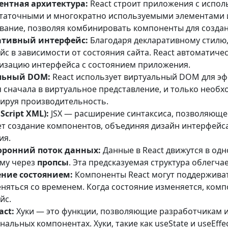
нтная архитектура:
React строит приложения с испо
таточными и многократно используемыми элементами и
вание, позволяя комбинировать компоненты для созда
ативный интерфейс:
Благодаря декларативному стилю,
йс в зависимости от состояния сайта. React автоматиче
изацию интерфейса с состоянием приложения.
льный DOM:
React использует виртуальный DOM для э
я сначала в виртуальное представление, и только нео
ируя производительность.
aScript XML):
JSX — расширение синтаксиса, позволяющее 
т создание компонентов, объединяя дизайн интерфейса 
ия.
оронний поток данных:
Данные в React движутся в од
му через
пропсы
. Эта предсказуемая структура облегча
ние состоянием:
Компоненты React могут поддерживат
еняться со временем. Когда состояние изменяется, ком
йс.
act:
Хуки — это функции, позволяющие разработчикам и
нальных компонентах. Хуки, такие как useState и useEf