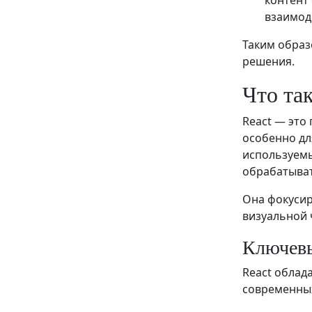
взаимод
Таким образ
решения.
Что так
React — это
особенно дл
используемы
обрабатыват
Она фокусир
визуальной 
Ключевы
React облад
современных