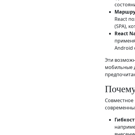
состоян
Маршрут
React п
(SPA), 
React Na
применя
Android 
Эти возможн
мобильные д
предпочитаю
Почему
Совместное 
современных
Гибкост
наприме
внесение