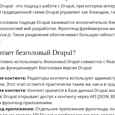
Drupal - это подход к работе с Drupal, при котором инт
В традиционной схеме Drupal управляет как бэкендом, т
зголовом подходе Drupal занимается исключительно бэ
ехнологией веб-разработки. Фронтенд-фреймворком може
 Vue.js. Такое разделение обеспечивает большую гибкос
.
отает безголовый Drupal?
ктивно использовать
безголовый Drupal
совместно с Rea
как функционирует безголовая версия Drupal:
е контента:
Редакторы контента используют администр
м. Этот этап остается практически таким же, как и в тр
е контента:
Контент хранится в базе данных Drupal ан
й:
Drupal открывает доступ к контенту через API (JSON, R
а фронтенд-приложениям.
нд-приложение:
Отдельное приложение фронтенда, пос
 с точек доступа API Drupal и отображает его пользов