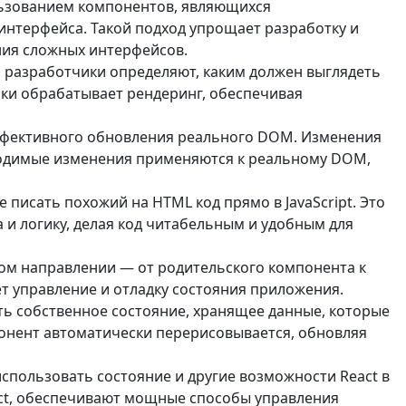
льзованием компонентов, являющихся
нтерфейса. Такой подход упрощает разработку и
ния сложных интерфейсов.
 разработчики определяют, каким должен выглядеть
ски обрабатывает рендеринг, обеспечивая
ффективного обновления реального DOM. Изменения
бходимые изменения применяются к реальному DOM,
писать похожий на HTML код прямо в JavaScript. Это
и логику, делая код читабельным и удобным для
ном направлении — от родительского компонента к
ет управление и отладку состояния приложения.
ь собственное состояние, хранящее данные, которые
понент автоматически перерисовывается, обновляя
спользовать состояние и другие возможности React в
fect, обеспечивают мощные способы управления