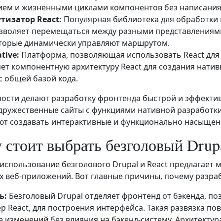
ием и жизненными циклами компонентов без написания 
изатор React:
Популярная библиотека для обработки
озволяет перемещаться между разными представлениям
которые динамически управляют маршрутом.
tive:
Платформа, позволяющая использовать React для 
ет компонентную архитектуру React для создания нати
с общей базой кода.
ости делают разработку фронтенда быстрой и эффектив
ружественные сайты с функциями нативной разработки
т создавать интерактивные и функционально насыщенн
 стоит выбрать безголовый Drupa
использование безголового Drupal и React предлагает
 веб-приложений. Вот главные причины, почему разраб
ь:
Безголовый Drupal отделяет фронтенд от бэкенда, п
р React, для построения интерфейса. Такая развязка п
 изменений без влияния на бэкенд-систему. Архитектур