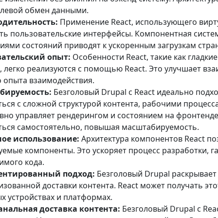
левой обмен данными.
одительность:
Применение React, использующего вирт
ть пользовательские интерфейсы. Компонентная систе
иями состояний приводят к ускоренным загрузкам стра
ательский опыт:
Особенности React, такие как гладк
, легко реализуются с помощью React. Это улучшает вз
о опыта взаимодействия.
бируемость:
Безголовый Drupal с React идеально подхо
ться с сложной структурой контента, рабочими процесса
вно управляет рендерингом и состоянием на фронтенде
ться самостоятельно, повышая масштабируемость.
ое использование:
Архитектура компонентов React по
уемые компоненты. Это ускоряет процесс разработки, 
имого кода.
иентированный подход:
Безголовый Drupal раскрывает 
зованной доставки контента. React может получать это
ых устройствах и платформах.
нальная доставка контента:
Безголовый Drupal с Rea