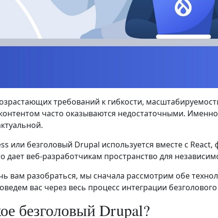
возрастающих требований к гибкости, масштабируемос
контентом часто оказываются недостаточными. Именно 
актуальной.
ess или безголовый Drupal используется вместе с React,
то дает веб-разработчикам пространство для независим
ь вам разобраться, мы сначала рассмотрим обе технол
оведем вас через весь процесс интеграции безголового 
кое безголовый Drupal?