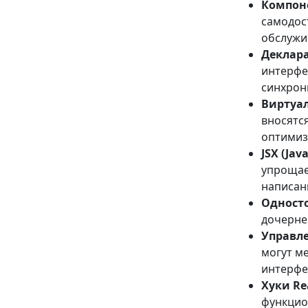
Компоне
самодос
обслужи
Деклар
интерфе
синхрон
Виртуа
вносятс
оптимиз
JSX (Jav
упрощае
написан
Одност
дочерне
Управле
могут м
интерфе
Хуки Re
функцио