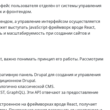
ерфейс пользователя отделён от системы управления
ак и фронтендом.
кендом, а управление интерфейсом осуществляется
т выступать JavaScript-фреймворк вроде React,
ть и масштабируемость при создании сайтов и
ct, важно понимать принцип его работы. Рассмотрим
ативную панель Drupal для создания и управления
адиционном Drupal.
алогично классической CMS.
EST, GraphQL). Эти API отвечают за предоставление
троенное на фреймворках вроде React, получает
ателям. Приложение может размещаться независимо и