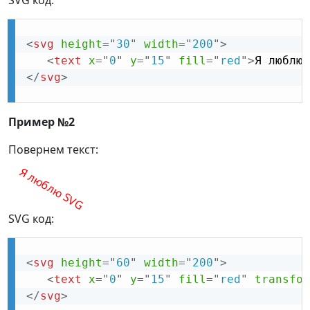
SVG код:
<
svg
height
=
"
30
"
width
=
"
200
"
>
<
text
x
=
"
0
"
y
=
"
15
"
fill
=
"
red
"
>
Я люблю 
</
svg
>
Пример №2
Повернем текст:
Я люблю SVG
SVG код:
<
svg
height
=
"
60
"
width
=
"
200
"
>
<
text
x
=
"
0
"
y
=
"
15
"
fill
=
"
red
"
transfor
</
svg
>