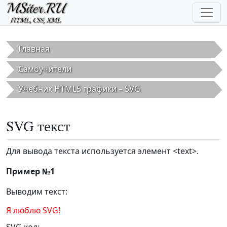
Перейти к основному содержанию
Главная
Самоучители
Учебник HTML5 графики – SVG
SVG текст
Для вывода текста используется элемент <text>.
Пример №1
Выводим текст:
Я люблю SVG!