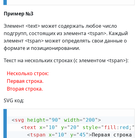
Пример №3
Элемент <text> может содержать любое число
подгрупп, состоящих из элемента <tspan>. Каждый
элемент <tspan> может определять свои данные о
формате и позиционировании.
Текст на нескольких строках (с элементом <tspan>):
Несколько строк:
Первая строка.
Вторая строка.
SVG код:
<
svg
height
=
"
90
"
width
=
"
200
"
>
<
text
x
=
"
10
"
y
=
"
20
"
style
="
fill
:
red
;
"
>
<
tspan
x
=
"
10
"
y
=
"
45
"
>
Первая строка .