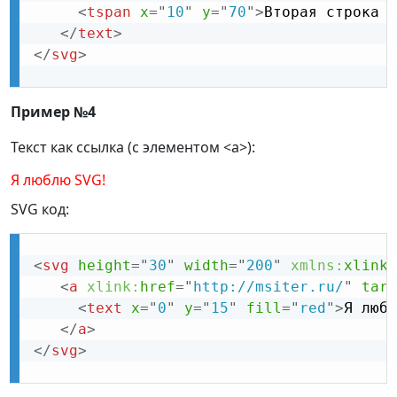
<
tspan
x
=
"
10
"
y
=
"
70
"
>
Вторая строка .
</
text
>
</
svg
>
Пример №4
Текст как ссылка (с элементом <a>):
Я люблю SVG!
SVG код:
<
svg
height
=
"
30
"
width
=
"
200
"
xmlns:
xlink
=
<
a
xlink:
href
=
"
http://msiter.ru/
"
targ
<
text
x
=
"
0
"
y
=
"
15
"
fill
=
"
red
"
>
Я любл
</
a
>
</
svg
>