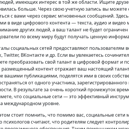
людей, имеющих интерес в той же области. Ищите дру
овилась больше. Через свою учетную запись вы можете
ться с вами через сервис мгновенных сообщений. Здесь
ми в виде цифрового контента — текста, аудио и видео 
нимание других людей, а ваш талант не будет ограничен
ователи по всему миру будут получать ценную информац
алы социальных сетей предоставляют пользователям в
, Twitter, ВКонтакте и др. Если вы увлекаетесь сочини
ете преобразовать свой талант в цифровой формат и п
и размещенный контент отражает ваш настоящий талант
ые вашими публикациями, поделятся ими в своих собств
остраняться от одного участника, зарегистрированного н
ости. В результате за очень короткий промежуток врем
ймете, что социальные сети — это эффективный инстру
а международном уровне.
этом стоит помнить, что помимо вас, социальные сети 
 психологов считают, что родителям следует контроли
о программного обеспечения. Таким помощником може