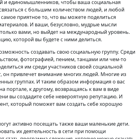
зей и единомышленников, чтобы ваша социальная
 связаться с большим количеством людей, и любой
 самое приятное то, что вы можете поделиться
материалов. И ваши, безусловно, мудрые мысли
 только вами, но выйдет на международный уровень.
ию, которой вы будете с ними делиться.
озможность создавать свою социальную группу. Среди
тельством, фотографией, пением, танцами или чем-то
оделиться им среди участников своей социальной
, он привлечет внимание многих людей. Многие из
енных группах. И таким образом информация о вас
а портале, к другому, возвращаясь к вам в виде
ени вы создадите себе невероятную репутацию. И
мент, который поможет вам создать себе хорошую
могут активно посещать также ваши маленькие дети.
ровать их деятельность в сети при помощи
т стать программа слежения, которую можно скачать