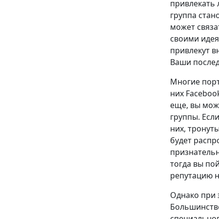
привлекать 
группа стан
может связа
своими идея
привлекут в
Ваши послед
Многие порт
них Facebook
еще, вы мож
группы. Есл
них, тронут
будет распр
признательн
тогда вы по
репутацию н
Однако при 
Большинство
специальног