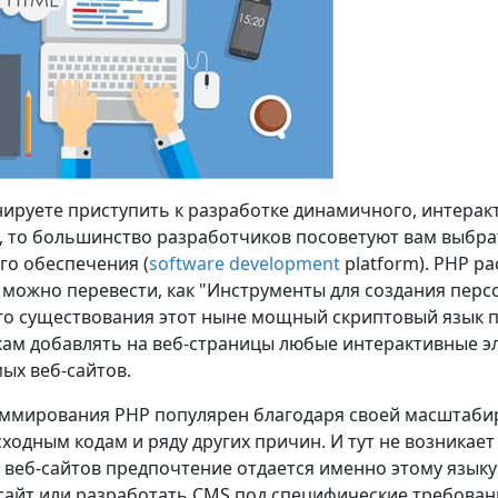
нируете приступить к разработке динамичного, интерак
 то большинство разработчиков посоветуют вам выбра
о обеспечения (
software development
platform). PHP ра
 можно перевести, как "Инструменты для создания персо
го существования этот ныне мощный скриптовый язык 
ам добавлять на веб-страницы любые интерактивные эле
ых веб-сайтов.
ммирования PHP популярен благодаря своей масштабир
ходным кодам и ряду других причин. И тут не возникает
веб-сайтов предпочтение отдается именно этому языку
айт или разработать CMS под специфические требовани