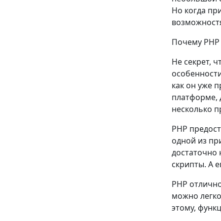
Но когда пр
возможностя
Почему PHP 
Не секрет, 
особенности
как он уже 
платформе, д
несколько п
PHP предост
одной из пр
достаточно 
скрипты. А 
PHP отлично
можно легко
этому, функ