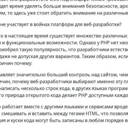
идет время уделять больше внимания безопасности, а
м, то здесь уже стоит обратить внимание на различны
не участвует в войнах платформ для веб-разработки?
что в настоящее время существует множество различных 
 и функциональные возможности. Однако у PHP нет необ
приобрел такую популярность, что разработчики естест
аже не допуская других вариантов. Таким образом, если 
ричин почему:
авляет значительно больший контроль над сайтом, чем 
ичин, почему веб-разработчики выбирают именно эту п
написать несколько строк кода, в других языках прогр
его природа открытого кода делает PHP доступным каждо
 работает вместе с другими языками и сервисами вроде
 смешивать и вставить между тегами HTML, что позвол
ция и куски кода могут быть записаны в любом порядке 