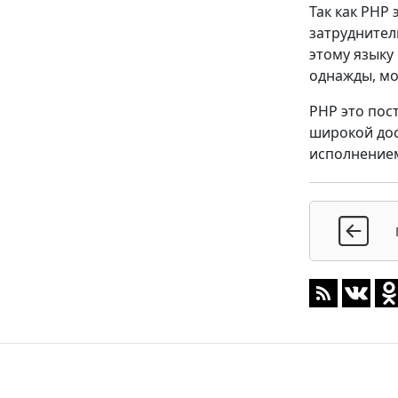
Так как PHP
затруднител
этому языку
однажды, мо
PHP это пос
широкой дос
исполнением