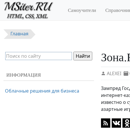
Перейти к основному содержанию
Самоучители
Справочни
Главная
Зона.
ALEXEI
ИНФОРМАЦИЯ
Зампред Гос
Облачные решения для бизнеса
интернет-ка
известно о 
азартные иг