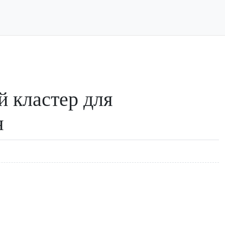
 кластер для
я