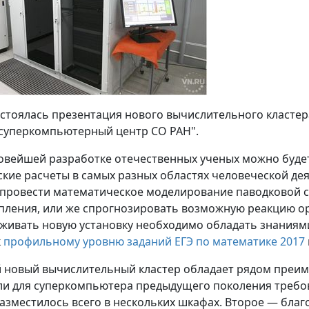
остоялась презентация нового вычислительного кластер
суперкомпьютерный центр СО РАН".
овейшей разработке отечественных ученых можно буд
кие расчеты в самых разных областях человеческой дея
провести математическое моделирование паводковой 
пления, или же спрогнозировать возможную реакцию орг
живать новую установку необходимо обладать знаниями 
к
профильному уровню заданий ЕГЭ по математике 2017
новый вычислительный кластер обладает рядом преим
ли для суперкомпьютера предыдущего поколения требов
азместилось всего в нескольких шкафах. Второе — бла