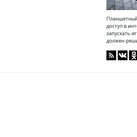
Планшетный 
доступ в ин
запускать и
должен реши