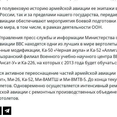
м полувековую историю армейской авиации ее экипажи в
России, так и за пределами нашего государства, переда
виации обеспечивают мероприятия боевой подготовки С
 мира, в том числе, в рамках деятельности ООН.
правления пресс-службы и информации Министерства 
виации ВВС находятся одни из лучших в мире вертолеты
нные модификации, Ка-50 «Черная акула» и Ка-52 «Аллиг
ызранский филиал Военного учебно-научного центра В
нсат-У» и Ка-226, на которых с 2013 года будет обучат
я активное переоснащение частей армейской авиации 
сат», Ми-26, Ка-52, Ми-8АМТШ и Ми-8МТВ-5. До конца те
летов. Одновременно осуществляется интенсивный ремон
ской авиации с ремонтных производственных объедин
ртолетов.