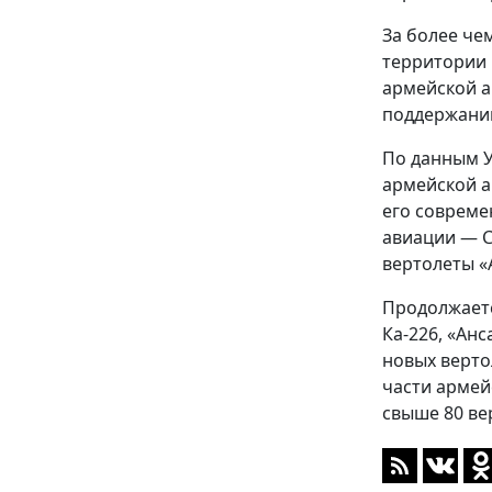
За более че
территории 
армейской а
поддержанию
По данным У
армейской а
его совреме
авиации — С
вертолеты «А
Продолжаетс
Ка-226, «Ан
новых верто
части армей
свыше 80 ве