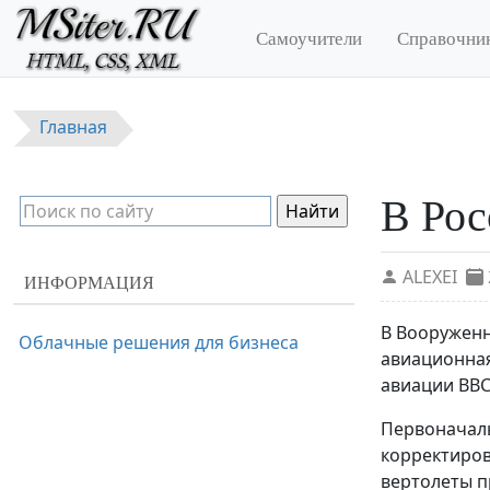
Перейти к основному содержанию
Самоучители
Справочни
Главная
В Рос
ALEXEI
ИНФОРМАЦИЯ
В Вооруженн
Облачные решения для бизнеса
авиационная
авиации ВВС
Первоначаль
корректиров
вертолеты п