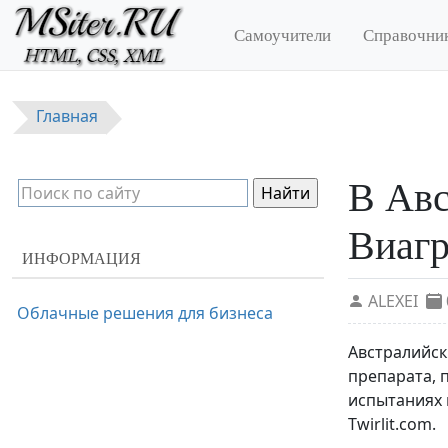
Перейти к основному содержанию
Самоучители
Справочни
Главная
В Авс
Виаг
ИНФОРМАЦИЯ
ALEXEI
Облачные решения для бизнеса
Австралийск
препарата, 
испытаниях 
Twirlit.com.