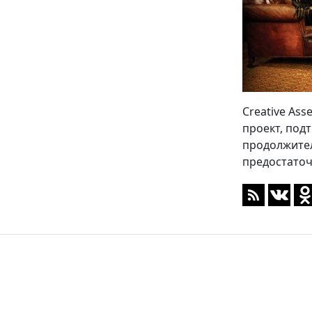
Creative Ass
проект, под
продолжител
предостаточ