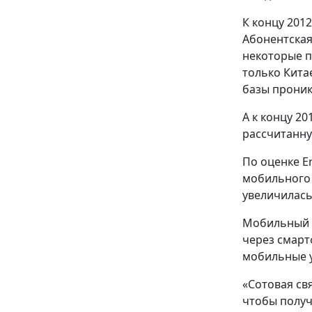
К концу 2012
Абонентская
некоторые п
только Кита
базы проник
А к концу 20
рассчитанну
По оценке E
мобильного 
увеличилась
Мобильный т
через смарт
мобильные ус
«Сотовая св
чтобы получ