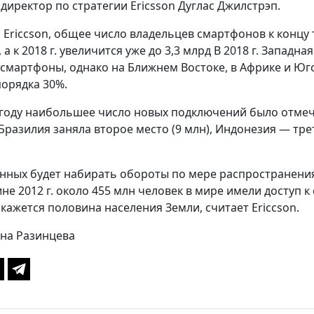
директор по стратегии Ericsson Дуглас Джилстрэп.
 Ericcson, общее число владельцев смартфонов к концу т
., а к 2018 г. увеличится уже до 3,3 млрд В 2018 г. Запа
 смартфоны, однако на Ближнем Востоке, в Африке и Юг
порядка 30%.
году наибольшее число новых подключений было отмече
 Бразилия заняла второе место (9 млн), Индонезия — тр
нных будет набирать обороты по мере распространения
ине 2012 г. около 455 млн человек в мире имели доступ 
окажется половина населения Земли, считает Ericcson.
на Разинцева