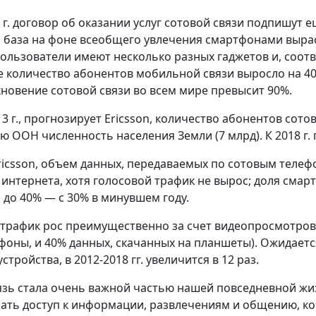
 г. договор об оказании услуг сотовой связи подпишут е
 база на фоне всеобщего увлечения смартфонами вырасте
ользователи имеют несколько разных гаджетов и, соответ
е количество абонентов мобильной связи выросло на 4
новение сотовой связи во всем мире превысит 90%.
13 г., прогнозирует Ericsson, количество абонентов сото
ю ООН численность населения Земли (7 млрд). К 2018 г. 
ricsson, объем данных, передаваемых по сотовым телефо
интернета, хотя голосовой трафик не вырос; доля сма
 до 40% — с 30% в минувшем году.
рафик рос преимущественно за счет видеопросмотров
фоны, и 40% данных, скачанных на планшеты). Ожидает
тройства, в 2012-2018 гг. увеличится в 12 раз.
язь стала очень важной частью нашей повседневной жиз
ать доступ к информации, развлечениям и общению, ко