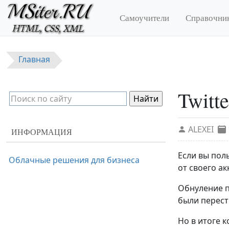
Перейти к основному содержанию
Самоучители
Справочни
Главная
Twitt
ALEXEI
ИНФОРМАЦИЯ
Если вы пол
Облачные решения для бизнеса
от своего ак
Обнуление п
были перест
Но в итоге 