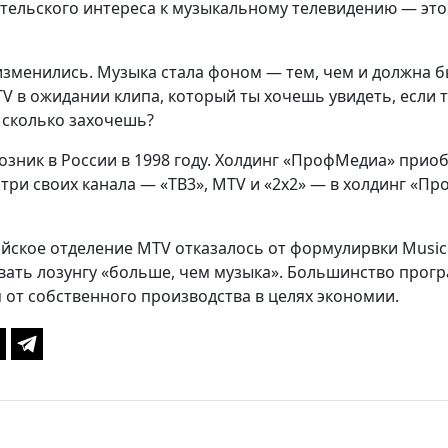
тельского интереса к музыкальному телевидению — это
зменились. Музыка стала фоном — тем, чем и должна б
V в ожидании клипа, который ты хочешь увидеть, если
, сколько захочешь?
озник в России в 1998 году. Холдинг «ПрофМедиа» прио
три своих канала — «ТВ3», MTV и «2х2» — в холдинг «Пр
йское отделение MTV отказалось от формулирвки Music T
вать лозунгу «больше, чем музыка». Большинство прог
я от собственного производства в целях экономии.