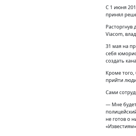
С 1 июня 20
принял реше
Расторгнув 
Viacom, вла
З1 мая на п
себя юморис
создать кан
Кроме того,
прийти люди
Сами сотруд
— Мне будет
полицейский
не готов о н
«Известиям»