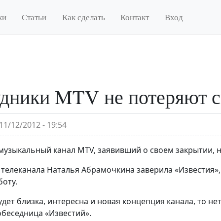
ки
Статьи
Как сделать
Контакт
Вход
дники MTV не потеряют с
11/12/2012 - 19:54
музыкальный канал MTV, заявивший о своем закрытии, н
 телеканала Наталья Абрамочкина заверила «Известия»,
боту.
удет близка, интересна и новая концепция канала, то н
беседница «Известий».