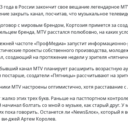
13 года в России закончит свое вещание легендарное M
ние закрыть канал, посчитав, что музыкальное телеви
договор с мировым брендом, Кортозия примется за созд
дельцем бренда, MTV расстался полюбовно, на каких ус
режней частоте «ПрофМедиа» запустит информационно-
тические проекты собственного производства, молодеж
ал, создающий на протяжение недели у зрителя «пятнич
 бывший канал MTV планирует расширить возрастную ау
 постарше, создатели «Пятницы» рассчитывают на зрител
ники MTV настроены оптимистично, хотя расставание с
 жалко этих трех букв. Раньше на пастпортном контроле 
 начинал болтать со мной о музыке, как старый друг. У 
их пока говорить. Останется ли «NewsБлок», который я ве
 ви-джей Артем Королев.