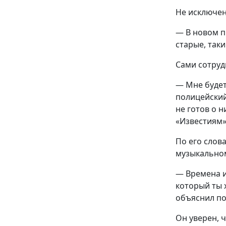
Не исключен
— В новом п
старые, так
Сами сотруд
— Мне будет
полицейский
не готов о н
«Известиям»
По его слов
музыкальном
— Времена и
который ты 
объяснил по
Он уверен, 