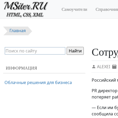
Перейти к основному содержанию
Самоучители
Справочни
Главная
Сотру
ALEXEI
ИНФОРМАЦИЯ
Российский 
Облачные решения для бизнеса
PR директор
потеряет ра
— Если им б
сообщила со