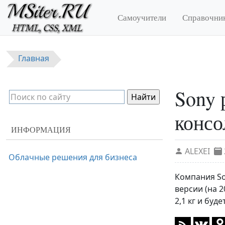
Перейти к основному содержанию
Самоучители
Справочни
Главная
Sony 
консол
ИНФОРМАЦИЯ
ALEXEI
Облачные решения для бизнеса
Компания So
версии (на 
2,1 кг и буд