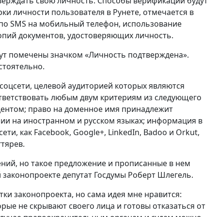
тверждать свою личность. Способы верификации будут
и личности пользователя в Рунете, отмечается в
а по SMS на мобильный телефон, использование
копий документов, удостоверяющих личность.
ут помечены значком «Личность подтверждена».
стоятельно.
соцсети, целевой аудиторией которых являются
ответствовать любым двум критериям из следующего
идентом; право на доменное имя принадлежит
рсии на иностранном и русском языках; информация в
и, как Facebook, Google+, LinkedIn, Badoo и Orkut,
тярев.
ений, но такое предложение и прописанные в нем
 законопроекте депутат Госдумы Роберт Шлегель.
ки законопроекта, но сама идея мне нравится:
рые не скрывают своего лица и готовы отказаться от