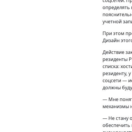
соцсетей. П
определять 
пояснительн
учетной зап
При этом пр
Дизайн этог
Действие за
резиденты Р
списка: хос
резиденту, 
соцсети — ис
должны буду
— Мне понят
механизмы н
— Не стану 
обеспечить 