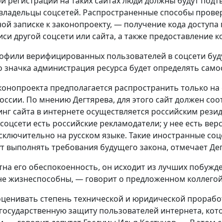
ри регистрации на таких сайтах люди должны будут под
владельцы соцсетей. Распространенные способы проверк
ой записке к законопроекту, — получение кода доступ
иси другой соцсети или сайта, а также предоставление 
офили верифицированных пользователей в соцсети буд
о значка администрация ресурса будет определять само
конопроекта предполагается распространить только на 
оссии. По мнению Дегтярева, для этого сайт должен со
тинг сайта в интернете осуществляется российским рез
у соцсети есть российские рекламодатели; у нее есть ве
ключительно на русском языке. Такие иностранные соцсет
т выполнять требования будущего закона, отмечает Дег
на его обеспокоенность, он исходит из лучших побужд
е жизнеспособны, — говорит о предложенном коллегой
оценивать степень технической и юридической проработ
государственную защиту пользователей интернета, кото