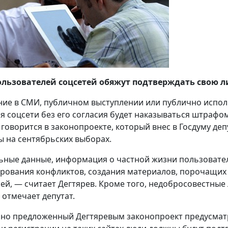
ользователей соцсетей обяжут подтверждать свою л
ие в СМИ, публичном выступлении или публично испол
я соцсети без его согласия будет наказываться штрафо
 говорится в законопроекте, который внес в Госдуму де
 на сентябрьских выборах.
ные данные, информация о частной жизни пользовате
рования конфликтов, создания материалов, порочащих 
ей, — считает Дегтярев. Кроме того, недобросовестные 
 отмечает депутат.
но предложенный Дегтяревым законопроект предусмат