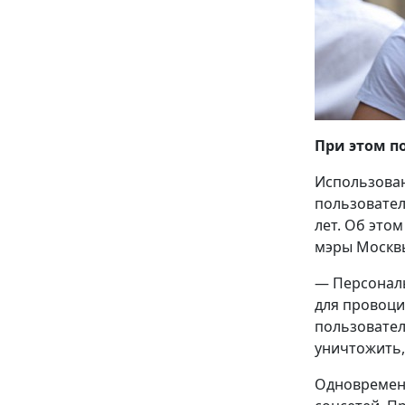
При этом п
Использован
пользовател
лет. Об этом
мэры Москвы
— Персональ
для провоци
пользовател
уничтожить,
Одновремен