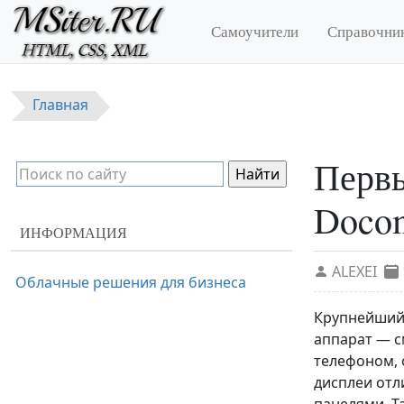
Перейти к основному содержанию
Самоучители
Справочни
Главная
Первы
Docom
ИНФОРМАЦИЯ
ALEXEI
Облачные решения для бизнеса
Крупнейший
аппарат — с
телефоном, 
дисплеи от