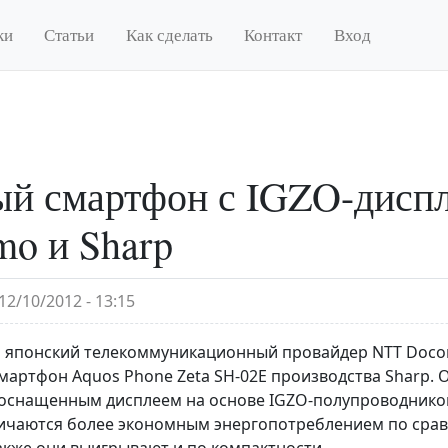
ки
Статьи
Как сделать
Контакт
Вход
й смартфон с IGZO-дисп
o и Sharp
12/10/2012 - 13:15
 японский телекоммуникационный провайдер NTT Doco
мартфон Aquos Phone Zeta SH-02E производства Sharp. 
оснащенным дисплеем на основе IGZO-полупроводников (
личаются более экономным энергопотреблением по сра