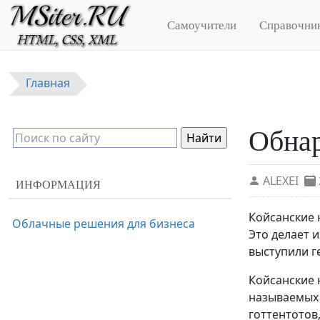
Перейти к основному содержанию
Самоучители
Справочни
Главная
Обнар
ALEXEI
ИНФОРМАЦИЯ
Койсанские 
Облачные решения для бизнеса
Это делает 
выступили ге
Койсанские 
называемых 
готтентотов