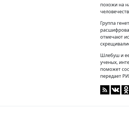
похожи на н
человечеств
Группа гене
расшифровав
отмечают ис
скрещивалис
Шлебуш и ее
ученых, инт
поможет сос
передает РИ