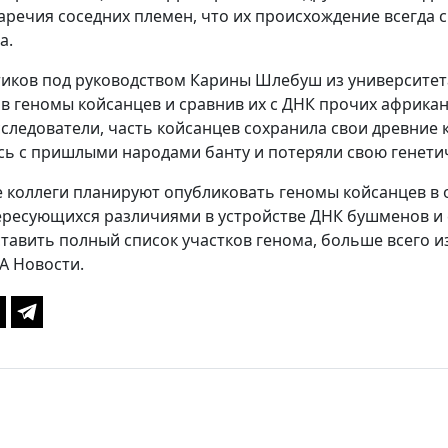
аречия соседних племен, что их происхождение всегда 
а.
тиков под руководством Карины Шлебуш из университета 
 геномы койсанцев и сравнив их с ДНК прочих африканс
следователи, часть койсанцев сохранила свои древние ко
ь с пришлыми народами банту и потеряли свою генети
 коллеги планируют опубликовать геномы койсанцев в 
ересующихся различиями в устройстве ДНК бушменов и 
тавить полный список участков генома, больше всего и
А Новости.