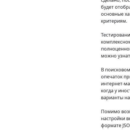
сделано, по
будет отобр
основные ха
критериям.
Тестировани
комплексном
полноценног
можно узна
В поисковом
опечаток пр
интернет-ма
когда у ино
варианты на
Помимо возм
настройки в
формате JSO