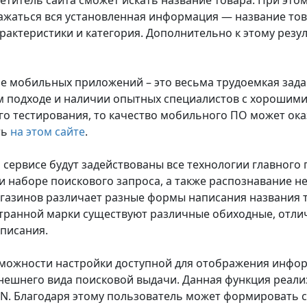
сетитель сайта сможет искать название товара. При это
ажаться вся установленная информация — название това
рактеристики и категория. Дополнительно к этому рез
е мобильных приложений – это весьма трудоемкая зада
 подходе и наличии опытных специалистов с хорошими 
о тестирования, то качество мобильного ПО может ока
ть
на этом сайте
.
 сервисе будут задействованы все технологии главного 
и наборе поискового запроса, а также распознавание не
газинов различает разные формы написания названия т
странной марки существуют различные обиходные, отл
писания.
ожности настройки доступной для отображения инфор
нешнего вида поисковой выдачи. Данная функция реализ
N. Благодаря этому пользователь может формировать с