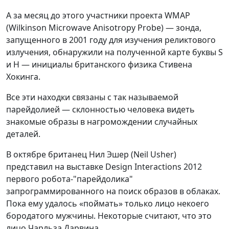
А за месяц до этого участники проекта WMAP
(Wilkinson Microwave Anisotropy Probe) — зонда,
запущенного в 2001 году для изучения реликтового
излучения, обнаружили на полученной карте буквы S
и H — инициалы британского физика Стивена
Хокинга.
Все эти находки связаны с так называемой
парейдолией — склонностью человека видеть
знакомые образы в нагромождении случайных
деталей.
В октябре британец Нил Эшер (Neil Usher)
представил на выставке Design Interactions 2012
первого робота-"парейдолика"
запрограммированного на поиск образов в облаках.
Пока ему удалось «поймать» только лицо некоего
бородатого мужчины. Некоторые считают, что это
лицо Чарльза Дарвина.