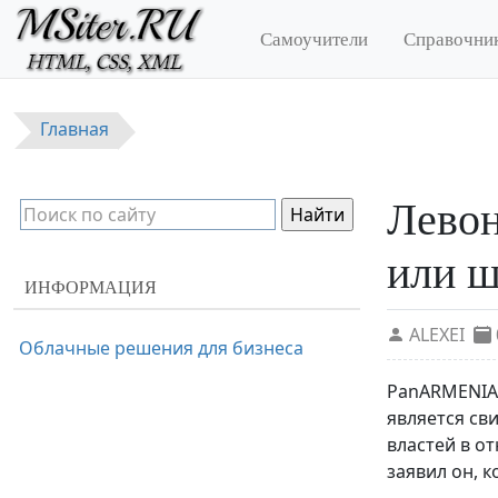
Перейти к основному содержанию
Самоучители
Справочни
Главная
Левон
или 
ИНФОРМАЦИЯ
ALEXEI
Облачные решения для бизнеса
PanARMENIAN
является св
властей в о
заявил он, 