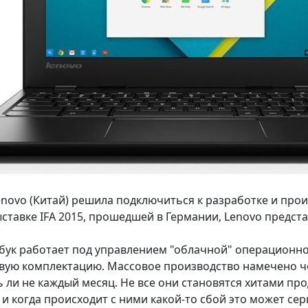
novo (Китай) решила подключиться к разработке и про
выставке IFA 2015, прошедшей в Германии, Lenovo предст
ук работает под управлением "облачной" операционной
овую комплектацию. Массовое производство намечено че
ь ли не каждый месяц. Не все они становятся хитами про
 и когда происходит с ними какой-то сбой это может се