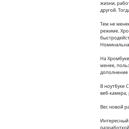
жизни, рабо
другой. Тог
Тем не мене
режиме. Хро
быстродейств
Номинальная
На Хромбуке
менее, поль
дополнение 
В ноутбуке 
веб-камера, 
Вес новой ра
Интересный
разработкой