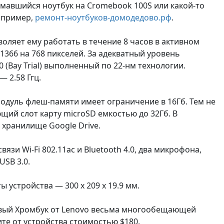
омавшийся ноутбук на Cromebook 100S или какой-то
например,
ремонт-ноутбуков-домодедово.рф
.
оляет ему работать в течение 8 часов в активном
366 на 768 пикселей. За адекватный уровень
 (Bay Trial) выполненный по 22-нм технологии.
 2.58 Ггц.
одуль флеш-памяти имеет ограничение в 16Гб. Тем не
щий слот карту microSD емкостью до 32Гб. В
 хранилище Google Drive.
зи Wi-Fi 802.11ac и Bluetooth 4.0, два микрофона,
USB 3.0.
 устройства — 300 х 209 х 19.9 мм.
вый Хромбук от Lenovo весьма многообещающей
те от устройства стоимостью $180.