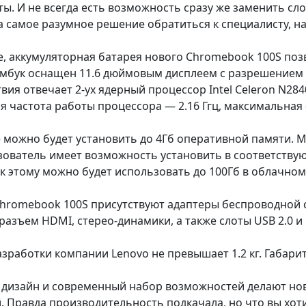
ты. И не всегда есть возможность сразу же заменить сл
да самое разумное решение обратиться к специалисту, 
е, аккумуляторная батарея нового Chromebook 100S позв
мбук оснащен 11.6 дюймовым дисплеем с разрешением 1
ия отвечает 2-ух ядерный процессор Intel Celeron N2840
 частота работы процессора — 2.16 Ггц, максимальная —
 можно будет установить до 4Гб оперативной памяти. М
зователь имеет возможность установить в соответствую
к этому можно будет использовать до 100Гб в облачном
Chromebook 100S присутствуют адаптеры беспроводной свя
разъем HDMI, стерео-динамики, а также слоты USB 2.0 и 
зработки компании Lenovo не превышает 1.2 кг. Габариты
 дизайн и современный набор возможностей делают но
. Правда производительность подкачала, но что вы хоти