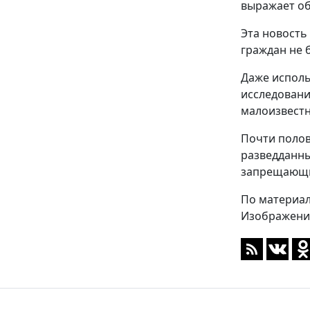
выражает об
Эта новость
граждан не 
Даже исполь
исследовани
малоизвестн
Почти полови
разведданны
запрещающие
По материал
Изображение: