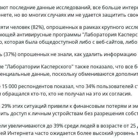
ают последние данные исследований, все больше интер
рнете, но во многих случаях им не удается защитить св
пяти человек (82%), опрошенных в рамках крупного исс
ющей антивирусные программы "Лаборатория Касперско
 которая была общедоступной либо с веб-сайтов, либо 
ь (37%) опрошенных не знали, как удалить информацию 
е "Лаборатории Касперского" также показало, что все 
енциальные данные, поскольку обмениваются дополни
 15 000 респондентов показал, что 34% пользователей ст
обращался кто-то, кто не получал на это их согласия.
е 29% этих ситуаций привели к финансовым потерям и э
ить доступ к личным устройствам без разрешения собс
ли увеличиваются до 39% среди людей в возрасте от 25 д
ей Интернета часто ожидается более высокий уровень 