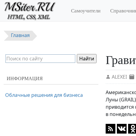
Перейти к основному содержанию
Самоучители
Справочни
Главная
Грави
ALEXEI
ИНФОРМАЦИЯ
Американско
Облачные решения для бизнеса
Луны (GRAIL
приводится 
в понедельн