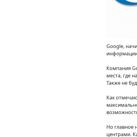
Google, нач
информации 
Компания Go
места, где 
Также не бу
Как отмечают
максимально
возможность
Но главное 
центрами. К