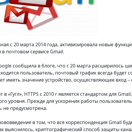
иная с 20 марта 2014 года, активизировала новые функ
в почтовом сервисе Gmail.
ogle сообщила в блоге, что с 20 марта расширилось ши
находится пользователь, почтовый трафик всегда буде
дет иметь значение устройство, осуществляющее вход –
 в «Гугл», HTTPS с 2010 г является стандартом для Gmail
го уровня. Прежде для ускорения работы пользователь
 не предусмотрена.
нововведение в том, что вся корреспонденция Gmail бу
ак выяснилось, криптографический способ защиты канал