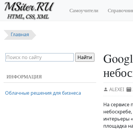
Перейти к основному содержанию
Самоучители
Справочни
Главная
Googl
небос
ИНФОРМАЦИЯ
ALEXEI
Облачные решения для бизнеса
На сервисе 
небоскребе,
интерьеры «
площадка на