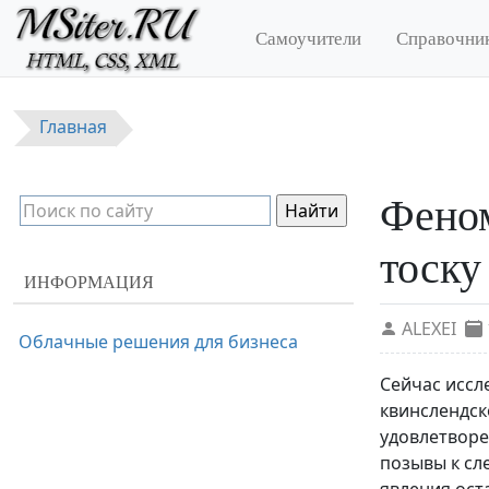
Перейти к основному содержанию
Самоучители
Справочни
Главная
Феном
тоску
ИНФОРМАЦИЯ
ALEXEI
Облачные решения для бизнеса
Сейчас иссл
квинслендск
удовлетворе
позывы к сл