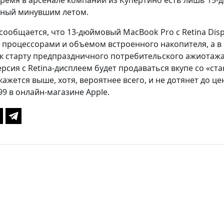
ремя в арсенале компании из Купертино есть лишь 15-
нный минувшим летом.
сообщается, что 13-дюймовый MacBook Pro с Retina Disp
процессорами и объемом встроенного накопителя, а в 
з к старту предпраздничного потребительского ажиотажа.
рсия с Retina-дисплеем будет продаваться вкупе со «ст
кажется выше, хотя, вероятнее всего, и не дотянет до 
99 в онлайн-магазине Apple.