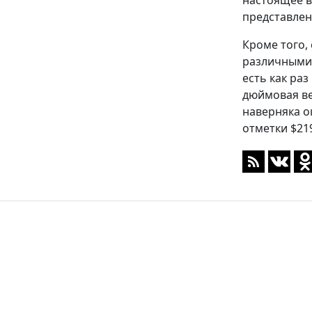
настоящее в
представле
Кроме того, 
различными 
есть как ра
дюймовая ве
наверняка о
отметки $21