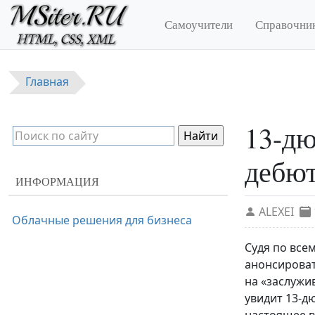
Перейти к основному содержанию
Самоучители
Справочни
Главная
13-дю
дебют
ИНФОРМАЦИЯ
ALEXEI
Облачные решения для бизнеса
Судя по все
анонсироват
на «заслужи
увидит 13-д